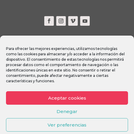
contact
Para ofrecer las mejores experiencias, utilizamos tecnologías
FAQ
como las cookies para almacenar y/o acceder a la información del
dispositivo. El consentimiento de estas tecnologías nos permitirá
procesar datos como el comportamiento de navegación o las
identificaciones únicas en este sitio. No consentir o retirar el
consentimiento, puede afectar negativamente a ciertas
Body-Mind Centering®, BMC® and
características y funciones.
are registered service
marks of Bonnie Bainbridge Cohen, used with
Aceptar cookies
permission.
Denegar
© Movimiento Atlas 2026
Web Design:
Innobing
Ver preferencias